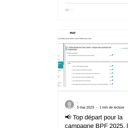
de construire une proposition (
modalités, budget, pièces atte
noter également : des financem
fonds conventionnels des bran
professionnelles peuvent s’ajo
la branche concernée. Critère
https://www.
-
5 mai 2025
1 min de lecture
📢 Top départ pour la
campagne BPF 2025, 