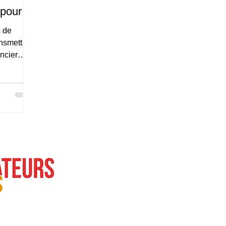
pour le
 de
ansmettre
ncier