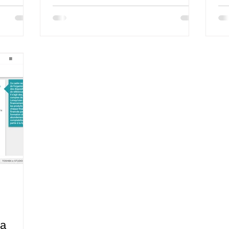
durée,
ndues). À
ents via
ches
uter selon
s AFDAS :
la