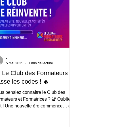
-
5 mai 2025
1 min de lecture
 Le Club des Formateurs
sse les codes ! 🔥
us pensiez connaître le Club des
rmateurs et Formatrices ? 🚨 Oubliez
ut ! Une nouvelle ère commence… et
s n’êtes pas prêt(e) !...