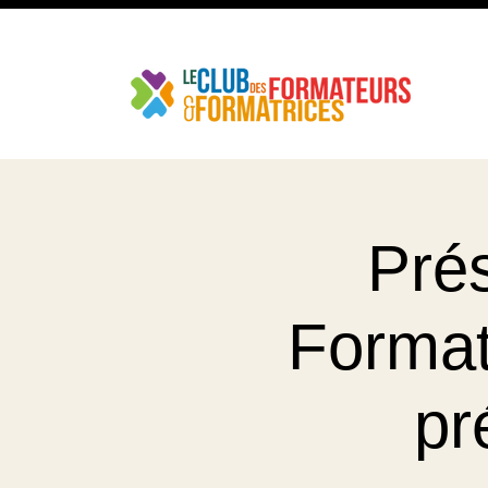
Pré
Format
pr