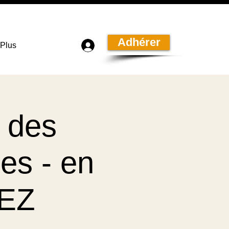
Adhérer
Plus
 des
es - en
DEZ