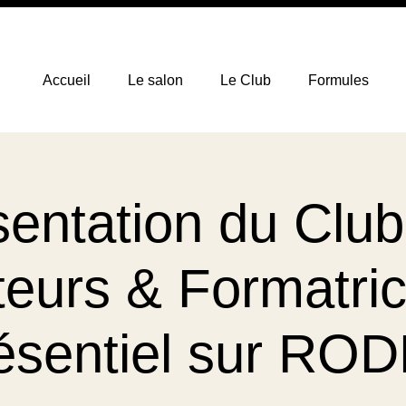
Accueil
Le salon
Le Club
Formules
sentation du Club
eurs & Formatric
ésentiel sur RO