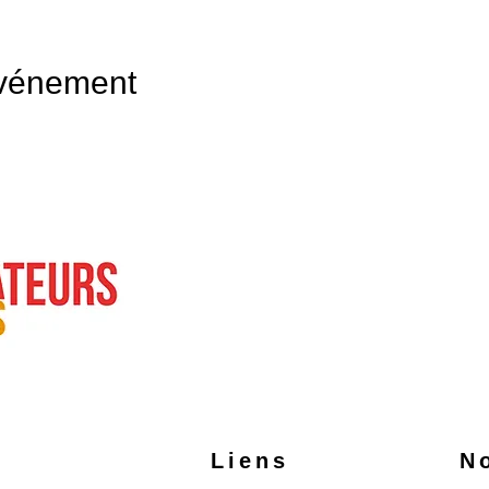
événement
Liens
N